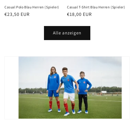
Casual Polo Blau Herren (Spieler)
Casual T-Shirt Blau Herren (Spieler)
Normaler
€23,50 EUR
Normaler
€18,00 EUR
Preis
Preis
Alle anzeigen