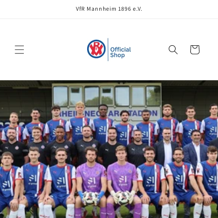
Direkt
VfR Mannheim 1896 e.V.
zum
Inhalt
Warenkorb