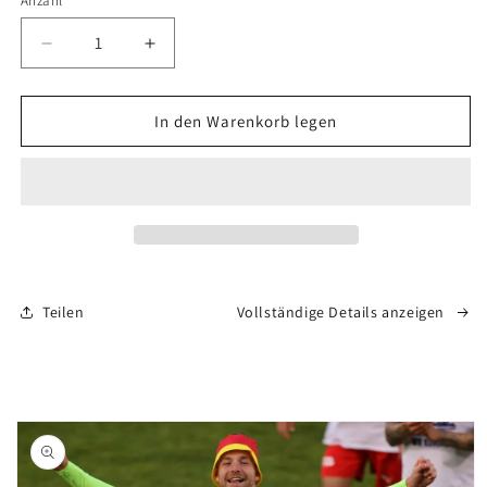
Anzahl
Anzahl
Verringere
Erhöhe
die
die
Menge
Menge
für
für
In den Warenkorb legen
Heimtrikot
Heimtrikot
Teilen
Vollständige Details anzeigen
oduktinformationen
ringen